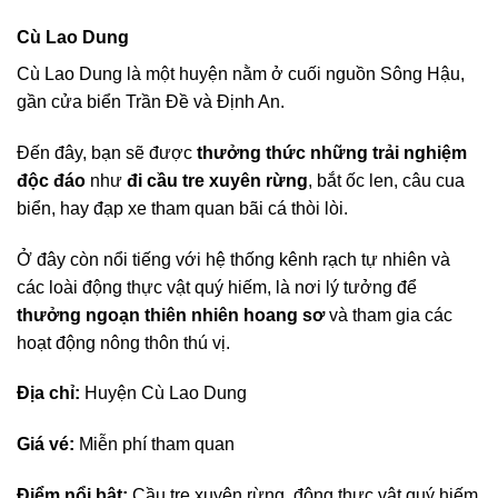
Cù Lao Dung
Cù Lao Dung là một huyện nằm ở cuối nguồn Sông Hậu,
gần cửa biển Trần Đề và Định An.
Đến đây, bạn sẽ được
thưởng thức những trải nghiệm
độc đáo
như
đi cầu tre xuyên rừng
, bắt ốc len, câu cua
biển, hay đạp xe tham quan bãi cá thòi lòi.
Ở đây còn nổi tiếng với hệ thống kênh rạch tự nhiên và
các loài động thực vật quý hiếm, là nơi lý tưởng để
thưởng ngoạn thiên nhiên hoang sơ
và tham gia các
hoạt động nông thôn thú vị.
Địa chỉ:
Huyện Cù Lao Dung
Giá vé:
Miễn phí tham quan
Điểm nổi bật:
Cầu tre xuyên rừng, động thực vật quý hiếm