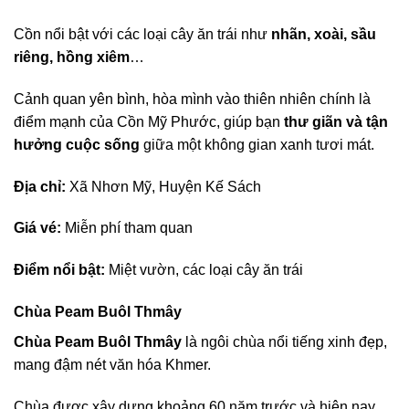
Cồn nổi bật với các loại cây ăn trái như
nhãn, xoài, sầu
riêng, hồng xiêm
…
Cảnh quan yên bình, hòa mình vào thiên nhiên chính là
điểm mạnh của Cồn Mỹ Phước, giúp bạn
thư giãn và tận
hưởng cuộc sống
giữa một không gian xanh tươi mát.
Địa chỉ:
Xã Nhơn Mỹ, Huyện Kế Sách
Giá vé:
Miễn phí tham quan
Điểm nổi bật:
Miệt vườn, các loại cây ăn trái
Chùa Peam Buôl Thmây
Chùa Peam Buôl Thmây
là ngôi chùa nổi tiếng xinh đẹp,
mang đậm nét văn hóa Khmer.
Chùa được xây dựng khoảng 60 năm trước và hiện nay