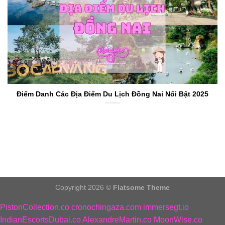
Điểm Danh Các Địa Điểm Du Lịch Đồng Nai Nổi Bật 2025
Copyright 2026 ©
Flatsome Theme
PistonCollection.co
cronochingaza.com
immersegt.io
IndianEscortsDubai.co
AlexandreMartin.co
MoonWise.co