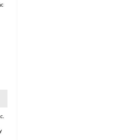
ác
c.
y