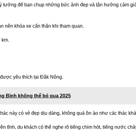
i lý tưởng để bạn chụp những bức ảnh đẹp và tận hưởng cảm gi
ạn nên khóa xe cẩn thận khi tham quan.
1 km.
được yêu thích tại Đắk Nông.
ảng Bình không thể bỏ qua 2025
hác này có vẻ đẹp dịu dàng, không quá ồn ào như các thác khá
ên tĩnh, du khách có thể nghe rõ tiếng chim hót, tiếng nước chả