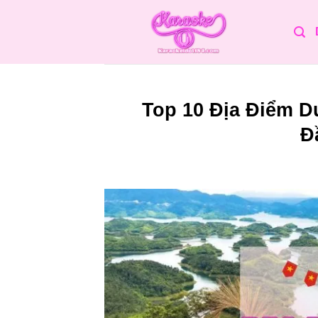
Bỏ
qua
nội
dung
Top 10 Địa Điểm D
Đ