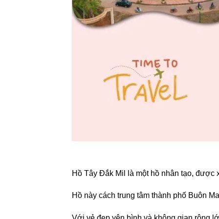
Hồ Tây Đắk Mil là một hồ nhân tạo, được
Hồ này cách trung tâm thành phố Buôn Ma
Với vẻ đẹp yên bình và không gian rộng l