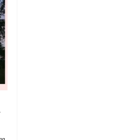
.
ông